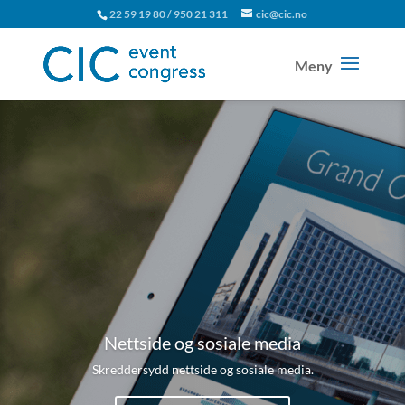
22 59 19 80 / 950 21 311
cic@cic.no
Nettside og sosiale media
Skreddersydd nettside og sosiale media.