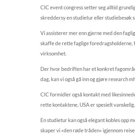
CIC event congress setter seg alltid grundig
skreddersy en studietur eller studiebesøk 
Vi assisterer mer enn gjerne med den faglig
skaffe de rette faglige foredragsholderne,
virksomhet.
Der hvor bedriften har et konkret fagområd
dag, kan vi også gå inn og gjøre research 
CIC formidler også kontakt med likesinnede 
rette kontaktene, USA er spesielt vanskelig
En studietur kan også elegant kobles opp mo
skaper vi «den røde tråden» igjennom reisen 