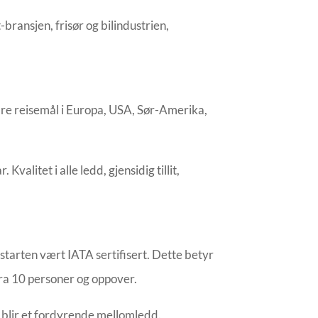
bransjen, frisør og bilindustrien,
våre reisemål i Europa, USA, Sør-Amerika,
litet i alle ledd, gjensidig tillit,
starten vært IATA sertifisert. Dette betyr
r fra 10 personer og oppover.
g blir et fordyrende mellomledd.