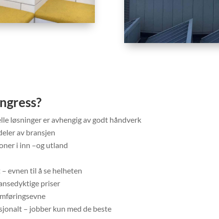
ongress?
le løsninger er avhengig av godt håndverk
deler av bransjen
oner i inn –og utland
 – evnen til å se helheten
ansedyktige priser
nomføringsevne
asjonalt – jobber kun med de beste