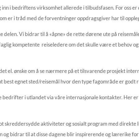
 inn i bedriftens virksomhet allerede i tilbudsfasen. For oss er
som er i tråd med de forventninger oppdragsgiver har til opple
e delen. Vi bidrar til å «åpne» de rette dørene ute på reisemål
 faglig kompetente reiseledere om det skulle være et behov og 
et el. ønske om å se nærmere på et tilsvarende prosjekt intern
mht best egnet sted/reisemål hvor den type fagområde er godt 
bedrifter i utlandet via våre internasjonale kontakter. Her er 
.
t skreddersydde aktiviteter og sosialt program med direkte link
og bidrar til at disse dagene blir inspirerende og lærerike for