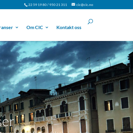
22 59 19 80 / 950 21 311
cic@cic.no
ranser
Om CIC
Kontakt oss
ser