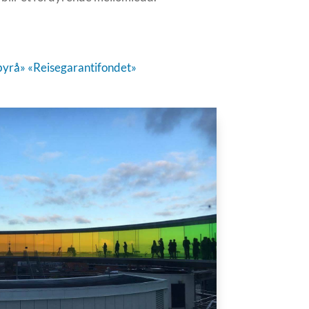
byrå»
«Reisegarantifondet»