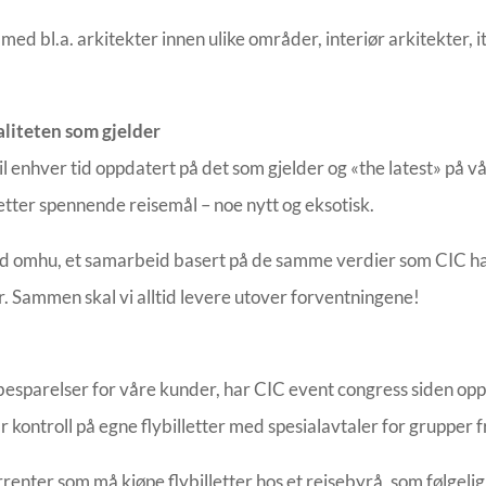
d bl.a. arkitekter innen ulike områder, interiør arkitekter, it-
aliteten som gjelder
il enhver tid oppdatert på det som gjelder og «the latest» på 
en etter spennende reisemål – noe nytt og eksotisk.
 omhu, et samarbeid basert på de samme verdier som CIC har. Kva
r. Sammen skal vi alltid levere utover forventningene!
besparelser for våre kunder, har CIC event congress siden opp
g har kontroll på egne flybilletter med spesialavtaler for gruppe
renter som må kjøpe flybilletter hos et reisebyrå, som følgeli