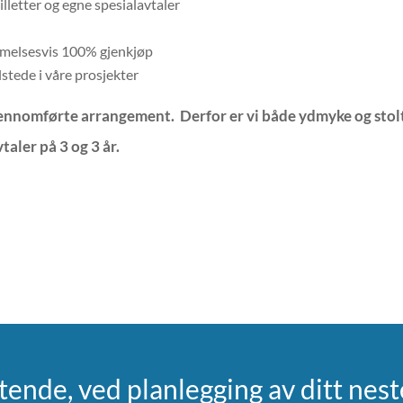
illetter og egne spesialavtaler
ærmelsesvis 100% gjenkjøp
ilstede i våre prosjekter
e gjennomførte arrangement. Derfor er vi både ydmyke og sto
vtaler på 3 og 3 år.
ktende, ved planlegging av ditt ne