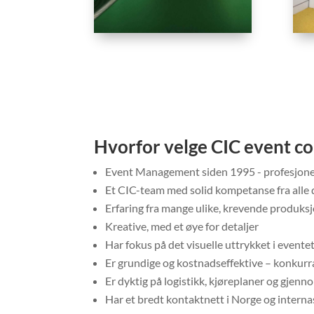
Hvorfor velge CIC event c
Event Management siden 1995 - profesjonel
Et CIC-team med solid kompetanse fra alle 
Erfaring fra mange ulike, krevende produksj
Kreative, med et øye for detaljer
Har fokus på det visuelle uttrykket i eventet
Er grundige og kostnadseffektive – konkurr
Er dyktig på logistikk, kjøreplaner og gjen
Har et bredt kontaktnett i Norge og intern