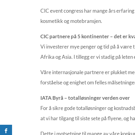
CIC event congress har mange års erfaring me
kosmetikk og motebransjen.
CIC partnere på 5 kontinenter – det er kv
Vi investerer mye penger og tid på å være t
Afrika og Asia. I tillegg er vi stadig på let
Våre internasjonale partnere er plukket med
forståelse og enighet om felles målsetninge
IATA Byrå – totalløsninger verden over
For å sikre gode totalløsninger og kostnads
at vi har tilgang til siste sete på flyene, o
Dette i motsetning til mange av våre konkur