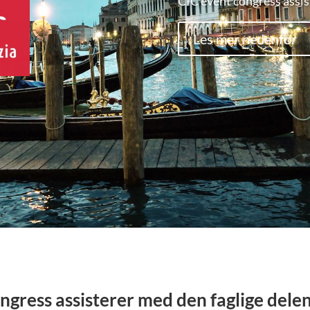
CIC event congress assis
Les mer nedenfor
ngress assisterer med den faglige dele