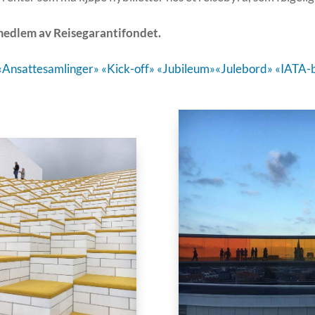
 medlem av Reisegarantifondet.
«Ansattesamlinger»
«Kick-off»
«Jubileum»
«Julebord»
«IATA-