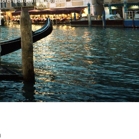
terer med den faglige delen.
n