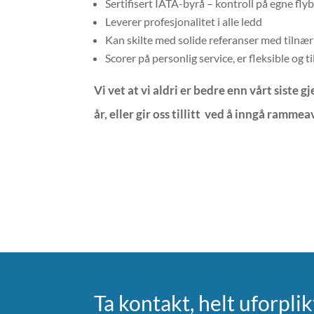
Sertifisert IATA-byrå – kontroll på egne flyb
Leverer profesjonalitet i alle ledd
Kan skilte med solide referanser med tiln
Scorer på personlig service, er fleksible og t
Vi vet at vi aldri er bedre enn vårt sist
år, eller gir oss tillitt ved å inngå rammea
Ta kontakt, helt uforpli