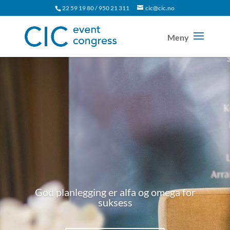
22 59 19 80 / 950 21 311
cic@cic.no
God planlegging er alfa og omega for
suksess