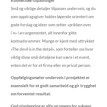
Kosmetiske tilpasninger
Små og viktige detaljer tilpasses underveis, og du
som oppdragsgiver holdes løpende orientert om
gode forslag og ideer som setter «prikken over
i`n» i arrangementet, alt innenfor gitte
kostnadsrammer. Mange er kjent med uttrykket
«The devil is in the detail», som forteller oss hvor
viktig disse små detaljene kan være i et event,
enten det er for et firma eller en privat person.
Oppfølgingsmøter underveis i prosjektet er
essensielt for et godt samarbeid og gir trygghet
om forventet resultat.
God planlegging er alfa og omega for suksess