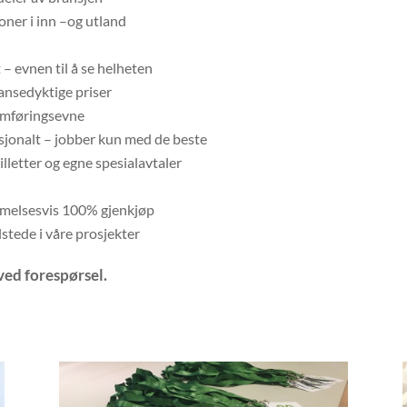
oner i inn –og utland
 – evnen til å se helheten
ansedyktige priser
nomføringsevne
asjonalt – jobber kun med de beste
illetter og egne spesialavtaler
ærmelsesvis 100% gjenkjøp
ilstede i våre prosjekter
ved forespørsel.