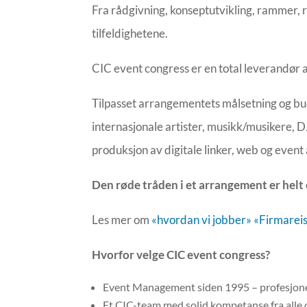
Fra rådgivning, konseptutvikling, rammer, r
tilfeldighetene.
CIC event congress er en total leverandør 
Tilpasset arrangementets målsetning og bu
internasjonale artister, musikk/musikere, DJ
produksjon av digitale linker, web og event
Den røde tråden i et arrangement er helt 
Les mer om
«hvordan vi jobber»
«Firmarei
Hvorfor velge CIC event congress?
Event Management siden 1995 – profesjonel
Et CIC-team med solid kompetanse fra alle 