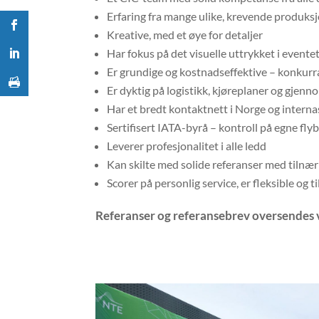
Erfaring fra mange ulike, krevende produksj
Kreative, med et øye for detaljer
Har fokus på det visuelle uttrykket i eventet
Er grundige og kostnadseffektive – konkurr
Er dyktig på logistikk, kjøreplaner og gjen
Har et bredt kontaktnett i Norge og intern
Sertifisert IATA-byrå – kontroll på egne flyb
Leverer profesjonalitet i alle ledd
Kan skilte med solide referanser med tiln
Scorer på personlig service, er fleksible og t
Referanser og referansebrev oversendes 