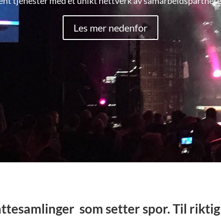
ent tjenester med et unikt nettverk av samarbeidspartnere 
Les mer nedenfor
esamlinger som setter spor. Til riktig p