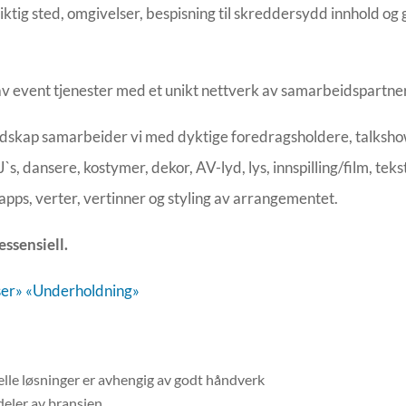
iktig sted, omgivelser, bespisning til skreddersydd innhold og 
av event tjenester med et unikt nettverk av samarbeidspartner
dskap samarbeider vi med dyktige foredragsholdere, talkshow-
`s, dansere, kostymer, dekor, AV-lyd, lys, innspilling/film, tek
 apps, verter, vertinner og styling av arrangementet.
essensiell.
ser»
«Underholdning»
le løsninger er avhengig av godt håndverk
deler av bransjen