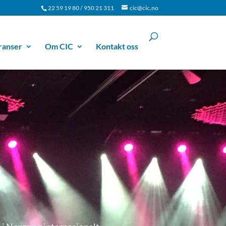
22 59 19 80 / 950 21 311
cic@cic.no
ranser
Om CIC
Kontakt oss