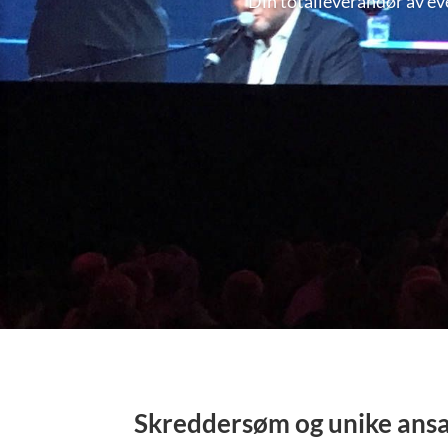
Din totalleverandør av ev
Skreddersøm og unike ansatt