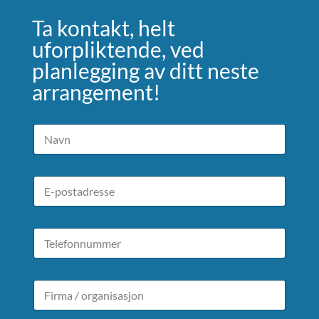
Ta kontakt, helt
uforpliktende, ved
planlegging av ditt neste
arrangement!
N
a
v
n
E
*
-
p
o
T
s
e
t
l
a
e
d
F
f
r
i
o
e
r
n
s