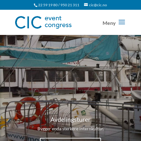
22 59 19 80 / 950 21 311
cic@cic.no
Avdelingsturer
Bygger enda sterkere internkultur.