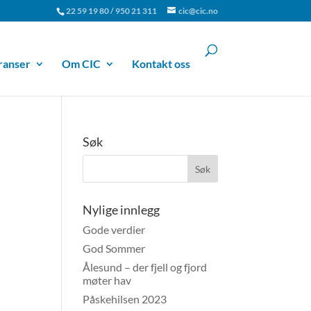
22 59 19 80 / 950 21 311
cic@cic.no
ranser
Om CIC
Kontakt oss
Søk
Nylige innlegg
Gode verdier
God Sommer
Ålesund – der fjell og fjord
møter hav
Påskehilsen 2023