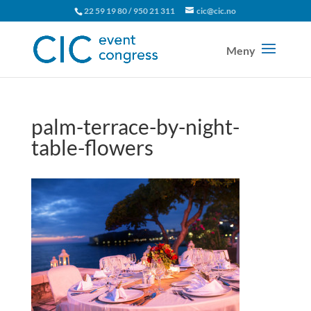
22 59 19 80 / 950 21 311
cic@cic.no
palm-terrace-by-night-
table-flowers