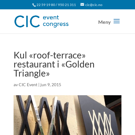
22 59 19 80 / 950 21 311
cic@cic.no
Kul «roof-terrace»
restaurant i «Golden
Triangle»
av
CIC Event
|
jun 9, 2015