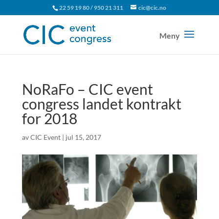
22 59 19 80 / 950 21 311
cic@cic.no
NoRaFo – CIC event
congress landet kontrakt
for 2018
av
CIC Event
|
jul 15, 2017