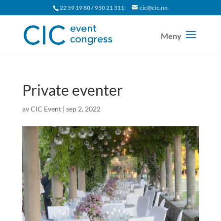
22 59 19 80 / 950 21 311
cic@cic.no
Private eventer
av
CIC Event
|
sep 2, 2022