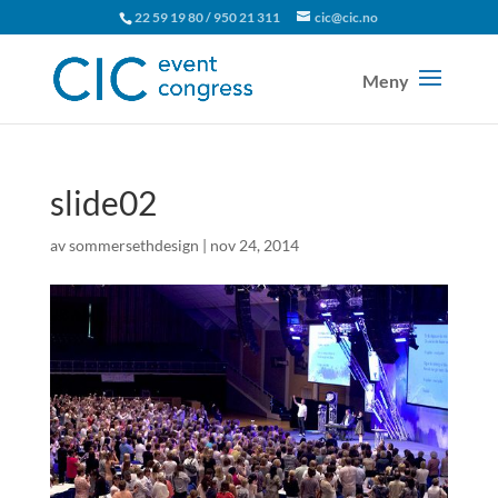
22 59 19 80 / 950 21 311
cic@cic.no
slide02
av
sommersethdesign
|
nov 24, 2014