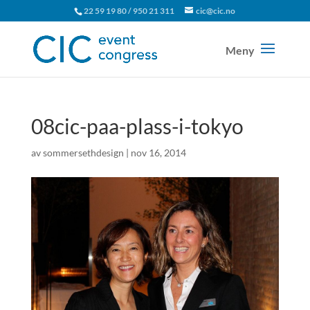
22 59 19 80 / 950 21 311
cic@cic.no
08cic-paa-plass-i-tokyo
av
sommersethdesign
|
nov 16, 2014