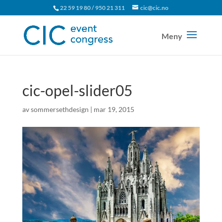
22 59 19 80 / 950 21 311
cic@cic.no
cic-opel-slider05
av
sommersethdesign
|
mar 19, 2015