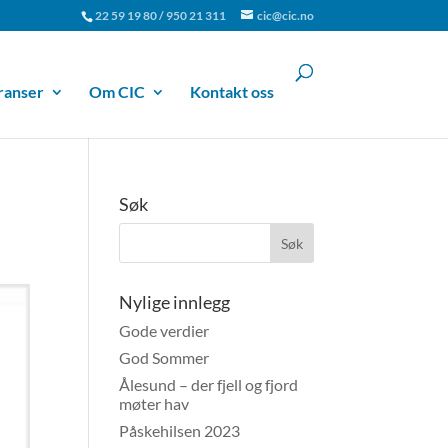
22 59 19 80 / 950 21 311
cic@cic.no
ranser
Om CIC
Kontakt oss
Søk
Nylige innlegg
Gode verdier
God Sommer
Ålesund – der fjell og fjord
møter hav
Påskehilsen 2023