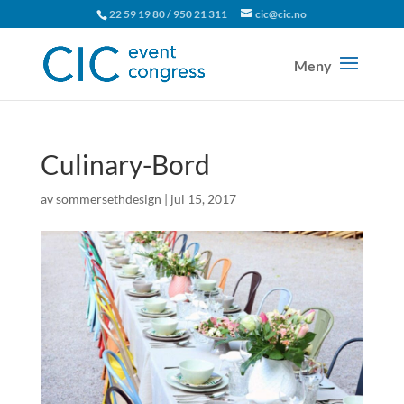
22 59 19 80 / 950 21 311
cic@cic.no
Culinary-Bord
av
sommersethdesign
|
jul 15, 2017