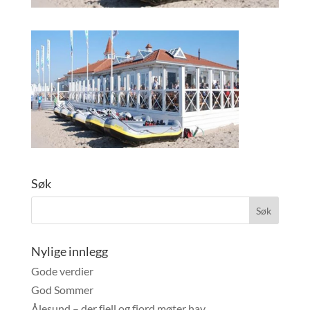
Søk
Nylige innlegg
Gode verdier
God Sommer
Ålesund – der fjell og fjord møter hav