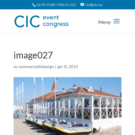
22 59 19 80 / 950 21 311
cic@cic.no
image027
av
sommersethdesign
|
apr 8, 2015