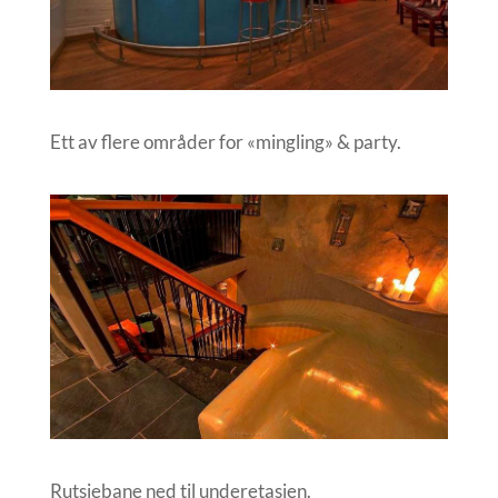
Ett av flere områder for «mingling» & party.
Rutsjebane ned til underetasjen.