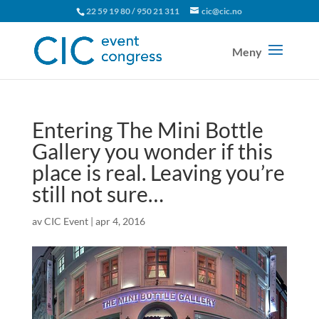
22 59 19 80 / 950 21 311
cic@cic.no
Entering The Mini Bottle
Gallery you wonder if this
place is real. Leaving you’re
still not sure…
av
CIC Event
|
apr 4, 2016