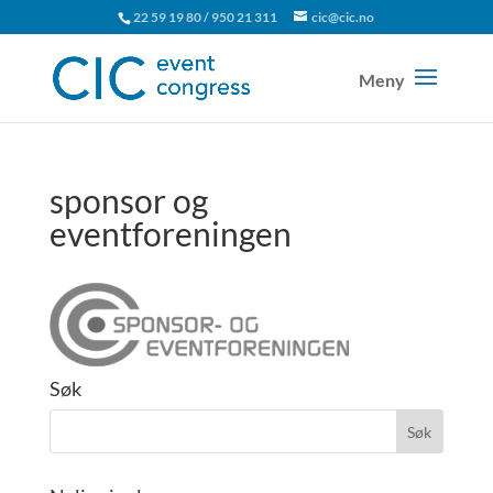
22 59 19 80 / 950 21 311
cic@cic.no
sponsor og
eventforeningen
Søk