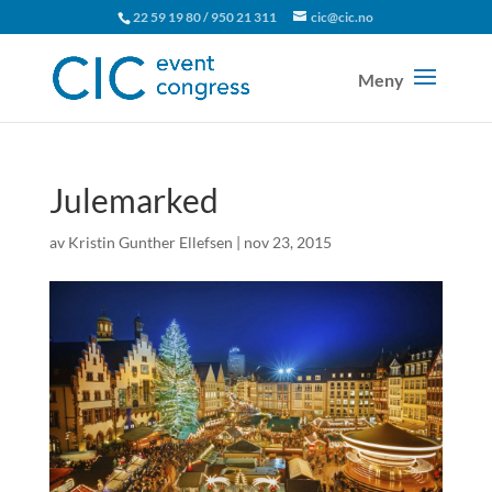
22 59 19 80 / 950 21 311
cic@cic.no
Julemarked
av
Kristin Gunther Ellefsen
|
nov 23, 2015