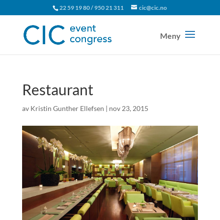
22 59 19 80 / 950 21 311
cic@cic.no
Restaurant
av
Kristin Gunther Ellefsen
|
nov 23, 2015