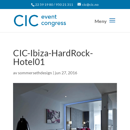
22 59 19 80 / 950 21 311
cic@cic.no
CIC-Ibiza-HardRock-
Hotel01
av
sommersethdesign
|
jun 27, 2016