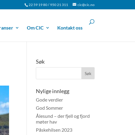
22 59 19 80 / 950 21 311
cic@cic.no
ranser
Om CIC
Kontakt oss
Søk
Nylige innlegg
Gode verdier
God Sommer
Ålesund – der fjell og fjord
møter hav
Påskehilsen 2023