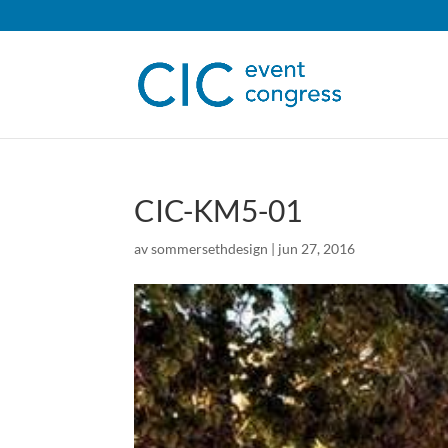
CIC-KM5-01
av
sommersethdesign
|
jun 27, 2016