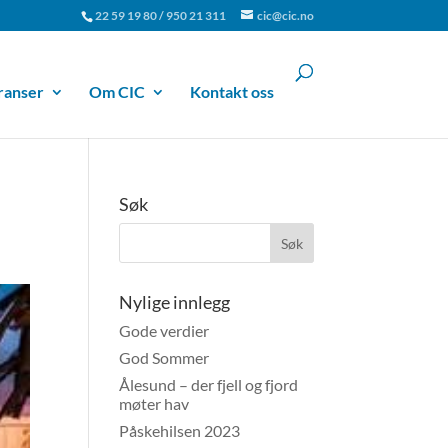
22 59 19 80 / 950 21 311
cic@cic.no
ranser
Om CIC
Kontakt oss
Søk
Nylige innlegg
Gode verdier
God Sommer
Ålesund – der fjell og fjord
møter hav
Påskehilsen 2023