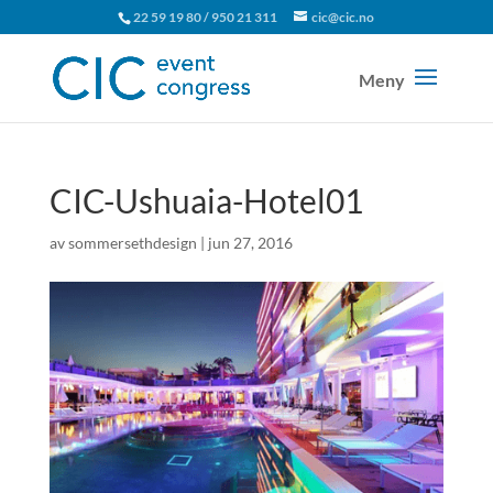
22 59 19 80 / 950 21 311
cic@cic.no
CIC-Ushuaia-Hotel01
av
sommersethdesign
|
jun 27, 2016