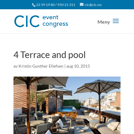
22 59 19 80 / 950 21 311
cic@cic.no
4 Terrace and pool
av
Kristin Gunther Ellefsen
|
aug 10, 2015