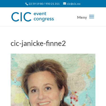
22 59 19 80 / 950 21 311
cic@cic.no
cic-janicke-finne2