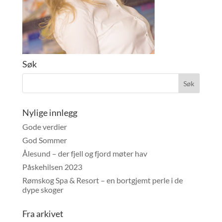
Søk
Nylige innlegg
Gode verdier
God Sommer
Ålesund – der fjell og fjord møter hav
Påskehilsen 2023
Rømskog Spa & Resort – en bortgjemt perle i de
dype skoger
Fra arkivet