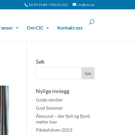
22 59 19 80 / 950 21 311
cic@cic.no
ranser
Om CIC
Kontakt oss
Søk
Nylige innlegg
Gode verdier
God Sommer
Ålesund – der fjell og fjord
møter hav
Påskehilsen 2023