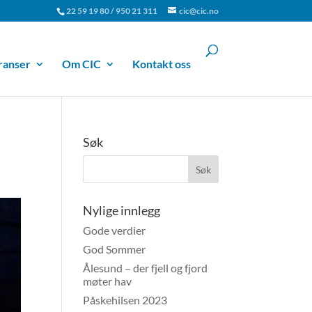
22 59 19 80 / 950 21 311
cic@cic.no
ranser
Om CIC
Kontakt oss
Søk
Nylige innlegg
Gode verdier
God Sommer
Ålesund – der fjell og fjord
møter hav
Påskehilsen 2023