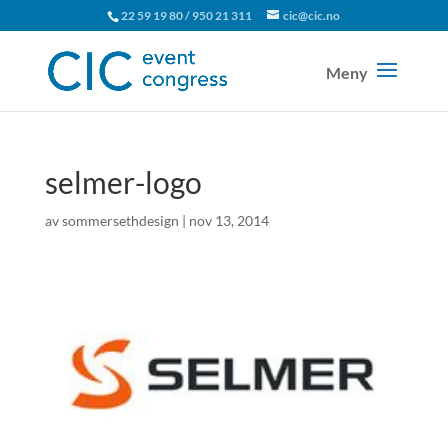
22 59 19 80 / 950 21 311
cic@cic.no
selmer-logo
av
sommersethdesign
|
nov 13, 2014