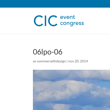
06lpo-06
av
sommersethdesign
|
nov 20, 2014