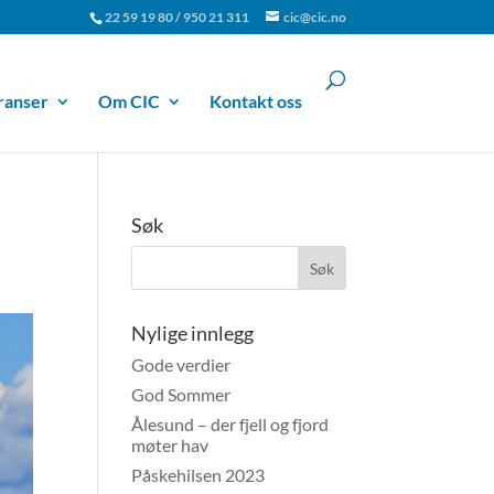
22 59 19 80 / 950 21 311
cic@cic.no
ranser
Om CIC
Kontakt oss
Søk
Nylige innlegg
Gode verdier
God Sommer
Ålesund – der fjell og fjord
møter hav
Påskehilsen 2023