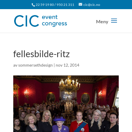
22 59 19 80 / 950 21 311
cic@cic.no
fellesbilde-ritz
av
sommersethdesign
|
nov 12, 2014