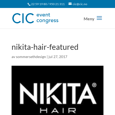
22 59 19 80 / 950 21 311
cic@cic.no
nikita-hair-featured
av
sommersethdesign
|
jul 27, 2017