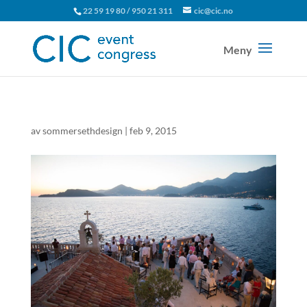
22 59 19 80 / 950 21 311
cic@cic.no
av
sommersethdesign
|
feb 9, 2015