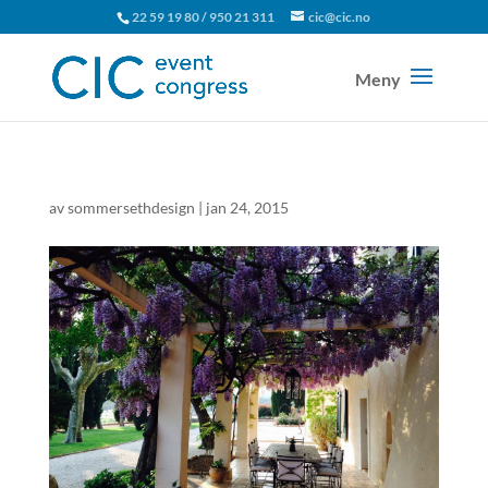
22 59 19 80 / 950 21 311
cic@cic.no
av
sommersethdesign
|
jan 24, 2015