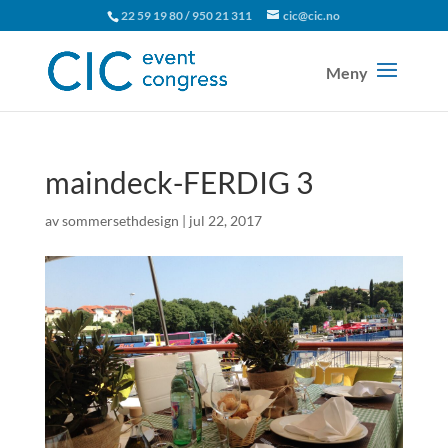
22 59 19 80 / 950 21 311
cic@cic.no
maindeck-FERDIG 3
av
sommersethdesign
|
jul 22, 2017