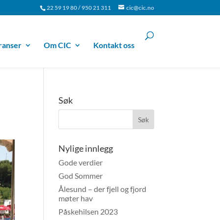
22 59 19 80 / 950 21 311
cic@cic.no
ranser
Om CIC
Kontakt oss
Søk
Nylige innlegg
Gode verdier
God Sommer
Ålesund – der fjell og fjord
møter hav
Påskehilsen 2023