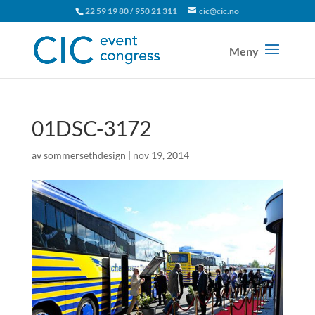
22 59 19 80 / 950 21 311
cic@cic.no
01DSC-3172
av
sommersethdesign
|
nov 19, 2014