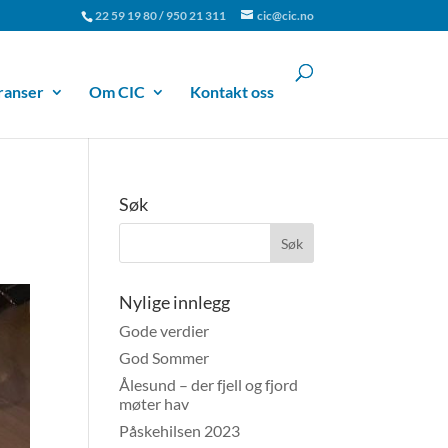
22 59 19 80 / 950 21 311
cic@cic.no
ranser
Om CIC
Kontakt oss
Søk
Nylige innlegg
Gode verdier
God Sommer
Ålesund – der fjell og fjord
møter hav
Påskehilsen 2023