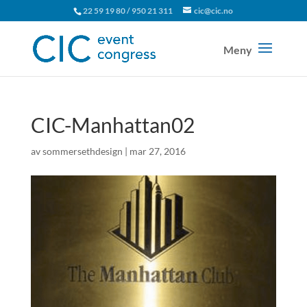
22 59 19 80 / 950 21 311
cic@cic.no
CIC-Manhattan02
av
sommersethdesign
|
mar 27, 2016