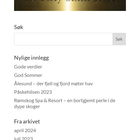
Søk
Nylige innlegg
Gode verdier
God Sommer
Ålesund – der fjell og fjord møter hav
Påskehilsen 2023
Rømskog Spa & Resort – en bortgjemt perle i de
dype skoger
Fra arkivet
april 2024
juli 2023