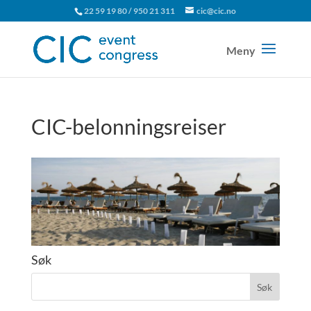
22 59 19 80 / 950 21 311
cic@cic.no
CIC-belonningsreiser
Søk