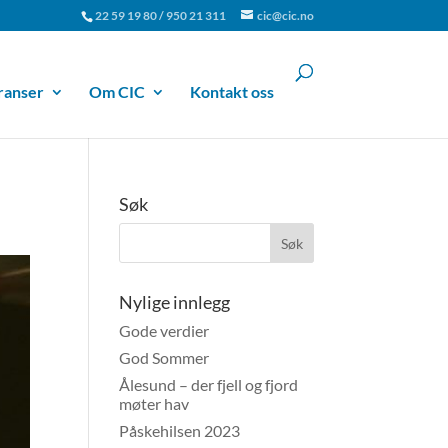
22 59 19 80 / 950 21 311
cic@cic.no
ranser
Om CIC
Kontakt oss
Søk
Nylige innlegg
Gode verdier
God Sommer
Ålesund – der fjell og fjord
møter hav
Påskehilsen 2023