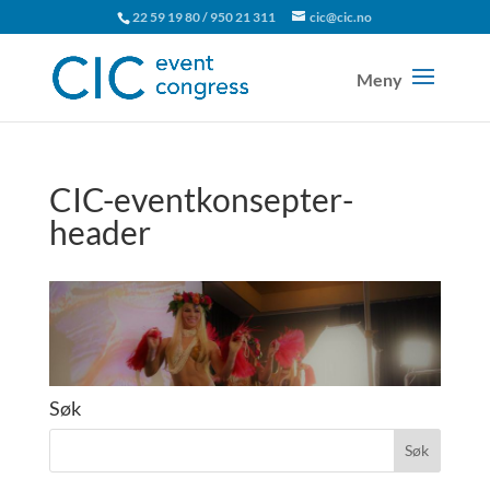
22 59 19 80 / 950 21 311
cic@cic.no
CIC-eventkonsepter-
header
Søk