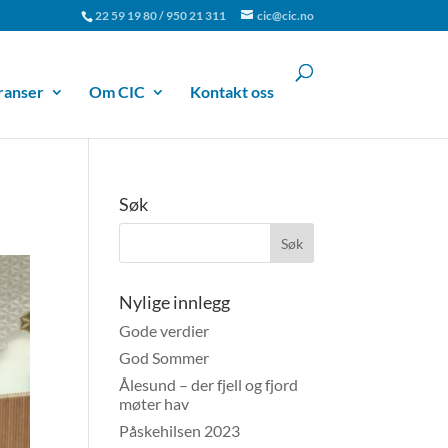
22 59 19 80 / 950 21 311
cic@cic.no
ranser
Om CIC
Kontakt oss
Søk
Nylige innlegg
Gode verdier
God Sommer
Ålesund – der fjell og fjord
møter hav
Påskehilsen 2023