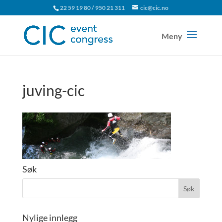
22 59 19 80 / 950 21 311
cic@cic.no
juving-cic
Søk
Nylige innlegg