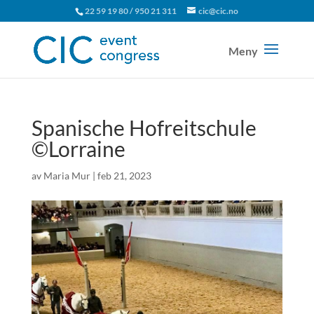
22 59 19 80 / 950 21 311
cic@cic.no
Spanische Hofreitschule
©Lorraine
av
Maria Mur
|
feb 21, 2023