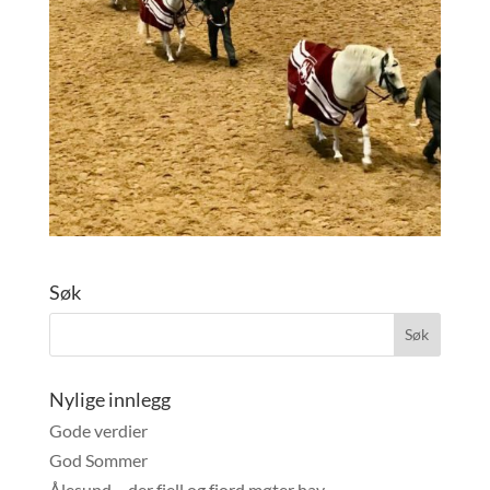
Søk
Nylige innlegg
Gode verdier
God Sommer
Ålesund – der fjell og fjord møter hav